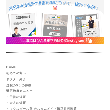
⑫矯正歯科装置を誤飲する可能性があります。
⑬矯正歯科装置を外す際にエナメル質に微小な亀裂が
入る可能性や、かぶせ物（補綴物）の一部が破損する
可能性があります。
⑭動的治療が終了し装置が外れた後に現在の咬み合わ
せに合った状態のかぶせ物（補綴物）やむし歯の治療
（修復物）などをやりなおす必要性が生じる可能性が
あります。
⑮動的治療が終了し装置が外れた後に保定装置を指示
通り使用しないと、歯並びや、咬み合せの「後戻り」
が生じる可能性があります。
⑯あごの成長発育により咬み合せや歯並びが変化する
可能性があります。
HOME
⑰治療後に親知らずの影響で歯並びや咬み合せに変化
初めての方へ
が生じる可能性があります。また、加齢や歯周病など
ドクター紹介
により歯並びや咬み合せが変化することがあります。
当院の5つの特徴
⑱矯正歯科治療は一度始めると元の状態に戻すことは
矯正治療メニュー
難しくなります。
・子供の矯正
・大人の矯正
・マウスピース型
カスタムメイド
矯正歯科装置