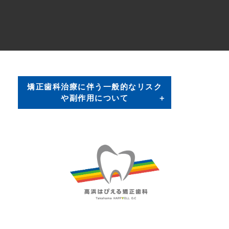
矯正歯科治療に伴う一般的なリスク
や副作用について
①矯正歯科装置を付けた後しばらくは違和感、不快
感、痛みなどが生じることがありますが、一般的には
数日間～1、2週間で慣れてきます。
②歯の動き方には個人差があり、予想された治療期間
が延長する可能性があります。
③矯正歯科装置の使用状況、顎間ゴムの使用状況、定
期的な通院など、矯正歯科治療には患者さんの協力が
必要であり、それらが治療結果や治療期間に影響しま
す。
④治療中は矯正歯科装置が歯の表面に付いているため