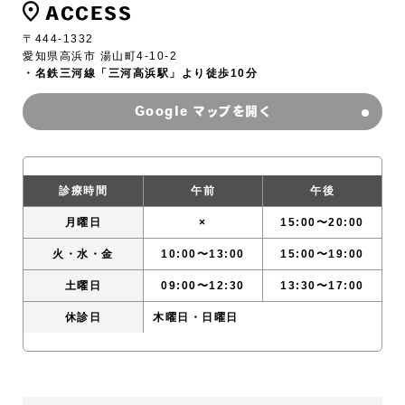
ACCESS
食物が溜りやすく、また歯が磨きにくくなるため、む
し歯や歯周病が生じるリスクが高まります。したがっ
〒444-1332
てハミガキを適切に行い、お口の中を常に清潔に保
愛知県高浜市 湯山町4-10-2
ち、さらに、かかりつけ歯科医に定期的に受診するこ
・名鉄三河線「三河高浜駅」より徒歩10分
とが大切です。また、歯が動くと隠れていたむし歯が
Google マップを開く
あることが判明することもあります。
⑤歯を動かすことにより歯根が吸収して短くなること
や歯肉がやせて下がることがあります。
⑥ごくまれに歯が骨と癒着していて歯が動かないこと
診療時間
午前
午後
があります。
⑦ごくまれに歯を動かすことで神経が障害を受けて壊
月曜日
×
15:00〜20:00
死することがあります。
⑧矯正歯科装置などにより金属等のアレルギー症状が
火・水・金
10:00〜13:00
15:00〜19:00
出ることがあります。
土曜日
09:00〜12:30
13:30〜17:00
⑨治療中に顎関節の痛み、音が鳴る、口が開けにくい
などの症状が生じることがあります。
休診日
木曜日・日曜日
⑩治療の経過によっては当初予定していた治療計画を
変更する可能性があります。
⑪歯の形の修正や咬み合わせの微調整を行う可能性が
あります。